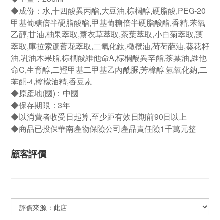
◆成份：水,十四酸異丙酯,大豆油,棕櫚醇,硬脂酸,PEG-20
甲基葡糖倍半硬脂酸酯,甲基葡糖倍半硬脂酸酯,香精,苯氧
乙醇,甘油,柚果萃取,薰衣草萃取,茶葉萃取,小白菊萃取,藻
萃取,庫拉索蘆薈花萃取,二氧化鈦,橄欖油,荷荷葩油,葵花籽
油,乳油木果脂,棕櫚酸維他命A,棕櫚酸異辛酯,茶葉油,維他
命C,生育醇,二羥甲基二甲基乙內酰脲,芳樟醇,氫氧化鈉,二
苯酮-4,檸檬油精,香豆素
◆原產地(國)：中國
◆保存期限：3年
◆以消費者收受日起算,至少距有效日期前90日以上
◆商品已投保華南產物保險公司產品責任險1千萬元整
顧客評價