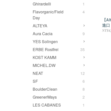
Ghirardelli
1
Flavorganic/Field
4
Day
【A
進口
ALTEYA
(2.3m
NT$4
Aura Cacia
9
YES Solingen
ERBE Rostfrei
35
KOST KAMM
MICHEL.DW
NEAT
12
SF
6
BoulderClean
8
GreenerWays
2
LES CABANES
1