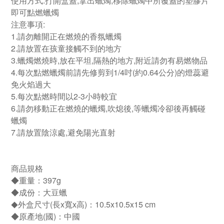
使用方式:打開盒蓋,拿出蠟燭,移除蠟燭中所覆蓋的塑膠片
即可點燃蠟燭
注意事項:
1.請勿離開正在燃燒的香氛蠟燭
2.請放置在孩童接觸不到的地方
3.蠟燭燃燒時,放在平坦,隔熱的地方,附近請勿有易燃物品
4.每次點燃蠟燭前請先修剪到1/4吋(約0.64公分)的燈蕊避
免火焰過大
5.每次點燃時間以2-3小時較宜
6.請勿移動正在燃燒的蠟燭,吹熄後,等蠟燭冷卻後再觸碰
蠟燭
7.請放置陰涼處,避免陽光直射
商品規格
◆重量：397g
◆成份：大豆蠟
外盒尺寸(長x寬x高)：10.5x10.5x15 cm
◆
◆原產地(國)：中國