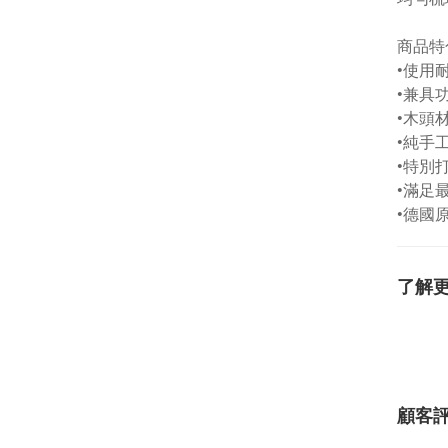
商品特
•使用
•兼具
•木頭
•純手
•特別
•滿足
•德國
了解
顧客