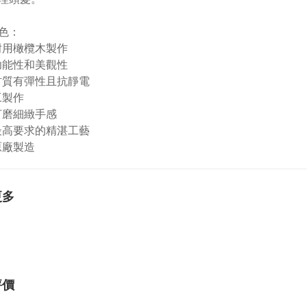
色：
耐用橄欖木製作
功能性和美觀性
材質有彈性且抗靜電
工製作
打磨細緻手感
最高要求的精湛工藝
原廠製造
更多
評價