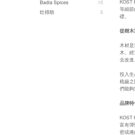
KOS
Badia Spices
15
等細節
灶得助
5
礎。
從樹木
木材是
木。經
去改進
投入生
梳齒之
們能夠
品牌特
KOS
富有彈
密或捲