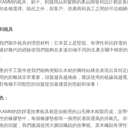
T KAMM的梳具、刷子、剃鬚用品和髮飾的產品開發和設計都是
的各種選擇。除此之外，與客戶、供應商和員工之間的可信賴關
到梳具
我們製作梳具的理想材料：它本質上是堅固、有彈性和抗靜電的
過好幾代的經驗使我們能夠在多達20個不同的生產步驟中精密
。
產的手工製作使我們能夠突顯出木材的獨特結構並表現出其特定
間的距離就非常重要，頭髮越長越捲曲，應該使用的梳齒就越寬
對每種不同類型的頭髮提供最優質的照顧和保養！
色：
T KAMM的防靜電按摩梳具都是由耐用的山毛櫸木精製而成，並
性的橡膠墊中，每個橡膠墊都有一個用於適當通風的排氣孔。非
曲的頭髮，我們建議使用大圓頭楓鈕的按摩梳。原木楓鈕有彈性