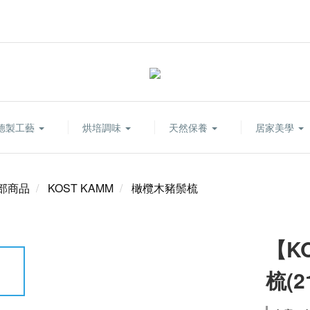
德製工藝
烘培調味
天然保養
居家美學
部商品
KOST KAMM
橄欖木豬鬃梳
【K
梳(2