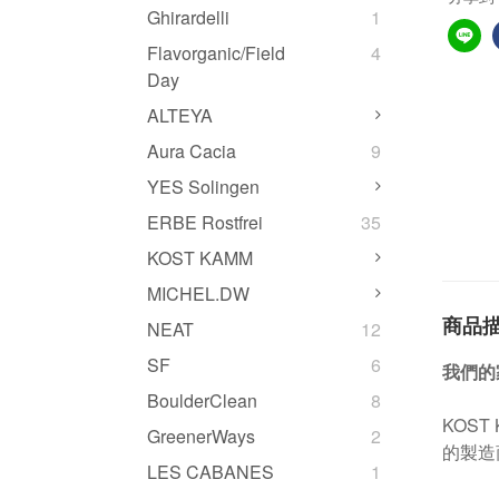
Ghirardelli
1
Flavorganic/Field
4
Day
ALTEYA
Aura Cacia
9
YES Solingen
ERBE Rostfrei
35
KOST KAMM
MICHEL.DW
商品
NEAT
12
SF
6
我們的
BoulderClean
8
KOS
GreenerWays
2
的製造
LES CABANES
1