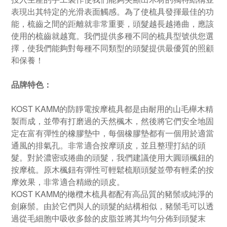
表現出其特定的光滑表面觸感。為了使梳具發揮最佳的功
能，梳齒之間的距離就非常重要，頭髮越長越捲曲，應該
使用的梳齒就越寬。我們提供多種不同的梳具型號供您選
擇，使我們能夠對每種不同類型的頭髮提供最優質的照顧
和保養！
品牌特色：
KOST KAMM的防靜電按摩梳具都是由耐用的山毛櫸木精
製而成，並帶有打磨過的天然楓木，然後將它們安全地固
定在富有彈性的橡膠墊中，每個橡膠墊都有一個用於適當
通風的排氣孔。非常適合按摩頭皮，並且整理打結的頭
髮。對於濃密或捲曲的頭髮，我們建議使用大圓頭楓鈕的
按摩梳。原木楓鈕有彈性可輕鬆梳順頭髮並帶有輕柔的按
摩效果，非常適合精緻的頭皮。
KOST KAMM的橄欖木梳具都配有高品質的豬鬃或純淨的
劍麻鬃。由於它們與人的頭髮的結構相似，豬鬃毛可以透
過從毛細胞中吸收多餘的皮脂並將其均勻分佈到頭髮末