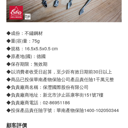
◆成份：不鏽鋼材
◆重(容)量：75g
◆規格：16.5x5.5x0.5 cm
◆原產地(國)：德國
◆保存期限：無效期
◆以消費者收受日起算，至少距有效日期前30日以上
◆商品已投保華南產物保險公司產品責任險1千萬元整
◆負責廠商名稱：保灃國際股份有限公司
◆負責廠商地址：新北市汐止區康寧街151號7樓
◆負責廠商電話：02-86951186
◆投保產品責任險字號：華南產物保險1400-102050344
顧客評價