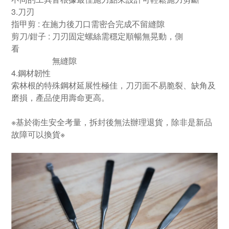
3.刀刃
指甲剪 : 在施力後刀口需密合完成不留縫隙
剪刀/鉗子 : 刀刃固定螺絲需穩定順暢無晃動，側
看
無縫隙
4.鋼材韌性
索林根的特殊鋼材延展性極佳，刀刃面不易脆裂、缺角及
磨損，產品使用壽命更高。
※基於衛生安全考量，拆封後無法辦理退貨，除非是新品
故障可以換貨※