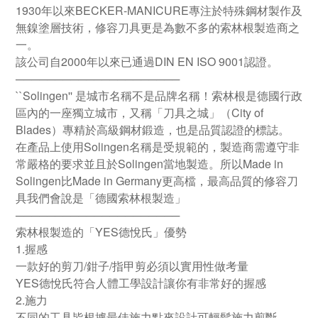
1930年以來BECKER-MANICURE專注於特殊鋼材製作及
無鎳塗層技術，修容刀具更是為數不多的索林根製造商之
一。
該公司自2000年以來已通過DIN EN ISO 9001認證。
─────────────────────
``Solingen'' 是城市名稱不是品牌名稱！索林根是德國行政
區內的一座獨立城市，又稱「刀具之城」（City of
Blades）專精於高級鋼材鍛造，也是品質認證的標誌。
在產品上使用Solingen名稱是受規範的，製造商需遵守非
常嚴格的要求並且於Solingen當地製造。所以Made in
Solingen比Made in Germany更高檔，最高品質的修容刀
具我們會說是「德國索林根製造」
─────────────────────
索林根製造的「YES德悅氏」優勢
1.握感
一款好的剪刀/鉗子/指甲剪必須以實用性做考量
YES德悅氏符合人體工學設計讓你有非常好的握感
2.施力
不同的工具皆根據最佳施力點來設計可輕鬆施力剪斷