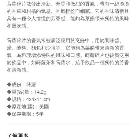
蒔蘿碎片散發出清新、芳香和微甜的香氣，帶有一絲淡淡
的香草和柑橘的氣息。香氣輕盈而細膩。它的香味清新且
具有一種令人愉悅的芳香感，能夠為菜餚帶來獨特的風味
和層次感。
蒔蘿碎片的香氣常被廣泛應用於烹飪中，用於調味醬、
湯、醃料、麵包和沙拉等。它能夠為菜餚帶來清新的香
氣，為料理增添特殊的風味和口感。蒔蘿碎片也被廣泛用
於飲品中，如蒔蘿茶和蒔蘿水，給予飲品一種獨特的芳香
和清新感。
◆成份：蒔蘿
◆重(容)量：14.2g
◆規格：4x4x11 cm
◆原產地(國)：美國
◆保存期限：5年
了解更多